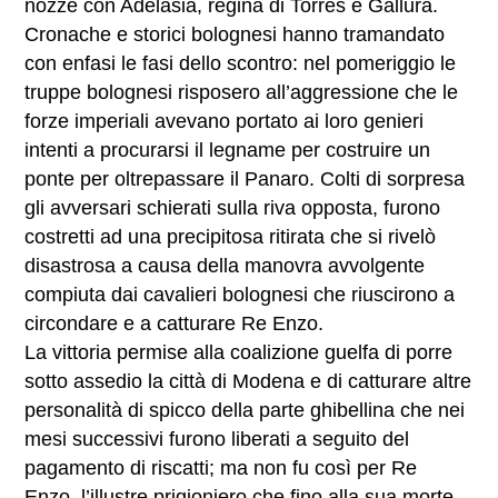
nozze con Adelasia, regina di Torres e Gallura.
Cronache e storici bolognesi hanno tramandato
con enfasi le fasi dello scontro: nel pomeriggio le
truppe bolognesi risposero all’aggressione che le
forze imperiali avevano portato ai loro genieri
intenti a procurarsi il legname per costruire un
ponte per oltrepassare il Panaro. Colti di sorpresa
gli avversari schierati sulla riva opposta, furono
costretti ad una precipitosa ritirata che si rivelò
disastrosa a causa della manovra avvolgente
compiuta dai cavalieri bolognesi che riuscirono a
circondare e a catturare Re Enzo.
La vittoria permise alla coalizione guelfa di porre
sotto assedio la città di Modena e di catturare altre
personalità di spicco della parte ghibellina che nei
mesi successivi furono liberati a seguito del
pagamento di riscatti; ma non fu così per Re
Enzo, l’illustre prigioniero che fino alla sua morte