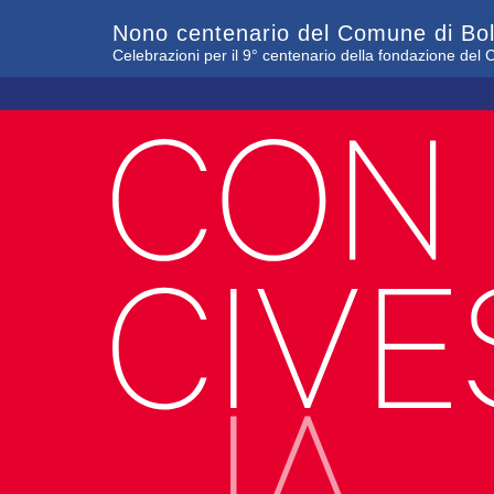
Nono centenario del Comune di Bo
Celebrazioni per il 9° centenario della fondazione de