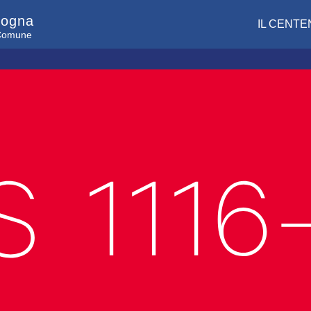
logna
IL CENTE
l Comune