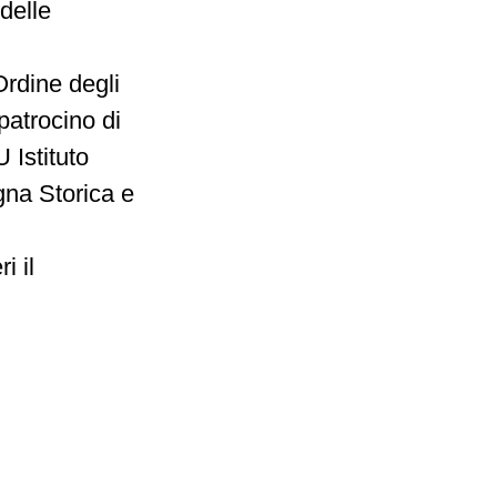
delle
rdine degli
patrocino di
 Istituto
gna Storica e
i il