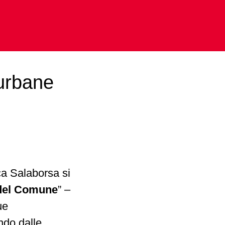
 urbane
ca Salaborsa si
a del Comune
” –
ue
ndo dalle