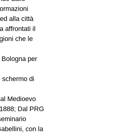
sformazioni
d alla città
affrontati il
gioni che le
di Bologna per
e schermo di
 Dal Medioevo
l 1888; Dal PRG
 seminario
abellini, con la