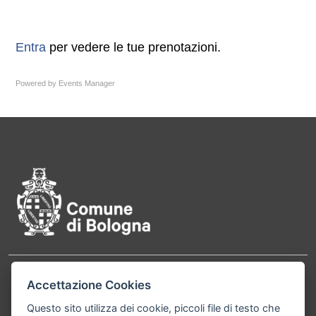
Entra
per vedere le tue prenotazioni.
Powered by
Events Manager
Pié di pagina di Comune di Bol
Contatti
Accettazione Cookies
Comune di Bologna, Piazza Maggiore, 6 - 40124
Bologna P.Iva 01232710374 Cod. IBAN: IT 88 R
Questo sito utilizza dei cookie, piccoli file di testo che