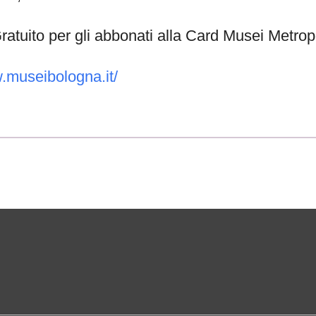
 Gratuito per gli abbonati alla Card Musei Metro
w.museibologna.it/
ne di Bologna