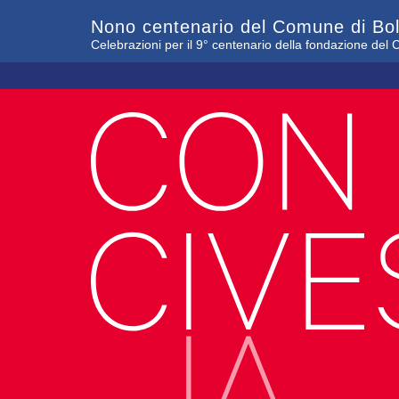
Nono centenario del Comune di Bo
Celebrazioni per il 9° centenario della fondazione de