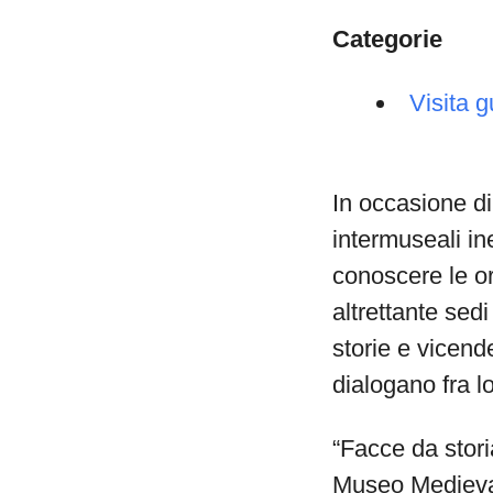
Categorie
Visita g
In occasione d
intermuseali ine
conoscere le ori
altrettante sed
storie e vicende
dialogano fra l
“Facce da stori
Museo Medieval