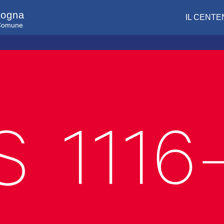
logna
IL CENTE
l Comune