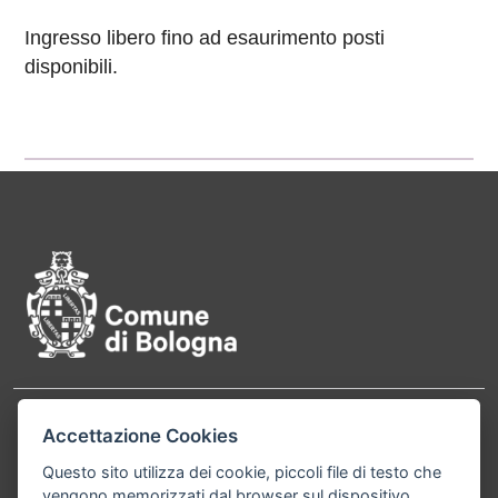
Ingresso libero fino ad esaurimento posti
disponibili.
Pié di pagina di Comune di Bol
Contatti
Accettazione Cookies
Comune di Bologna, Piazza Maggiore, 6 - 40124
Bologna P.Iva 01232710374 Cod. IBAN: IT 88 R
Questo sito utilizza dei cookie, piccoli file di testo che
vengono memorizzati dal browser sul dispositivo