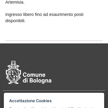
Artemisia.
Ingresso libero fino ad esaurimento posti
disponibili.
Pié di pagina di Comune di Bol
Contatti
Accettazione Cookies
Comune di Bologna, Piazza Maggiore, 6 - 40124