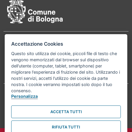
Contatti
Accettazione Cookies
Comune di Bologna, Piazza Maggiore, 6 - 40124
Bologna P.Iva 01232710374 Cod. IBAN: IT 88 R
Questo sito utilizza dei cookie, piccoli file di testo che
vengono memorizzati dal browser sul dispositivo
02008 02435 000020067156
dell'utente (computer, tablet, smartphone) per
migliorare l'esperienza di fruizione del sito. Utilizzando i
Telefono:
051203040
nostri servizi, accetti l'utilizzo dei cookie da parte
nostra. I cookie verranno impostati solo dopo il tuo
consenso.
Personalizza
Accessibilità
Carta dei valori
Informativa sul trattamento dei dati personali
Note legali
ACCETTA TUTTI
© Comune di Bologna 2026. Tutti i diritti riservati.
RIFIUTA TUTTI