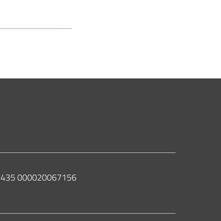
 02435 000020067156