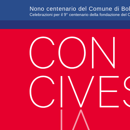
Nono centenario del Comune di Bo
Celebrazioni per il 9° centenario della fondazione de