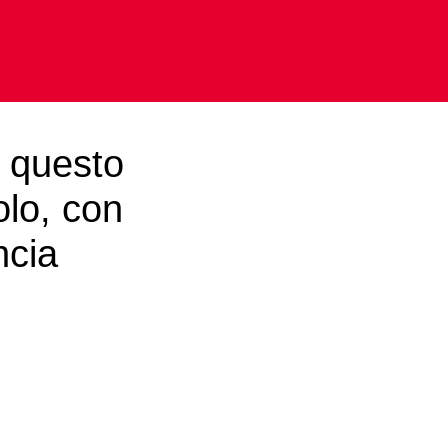
i questo
olo, con
ncia