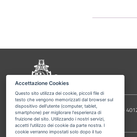
Pié di pagina di Comu
Accettazione Cookies
Questo sito utilizza dei cookie, piccoli file di
testo che vengono memorizzati dal browser sul
dispositivo dell'utente (computer, tablet,
Contatti
Comune di Bologna, Piazza Maggiore, 6 - 4
smartphone) per migliorare l'esperienza di
fruizione del sito. Utilizzando i nostri servizi,
Telefono:
051203040
accetti l'utilizzo dei cookie da parte nostra. I
cookie verranno impostati solo dopo il tuo