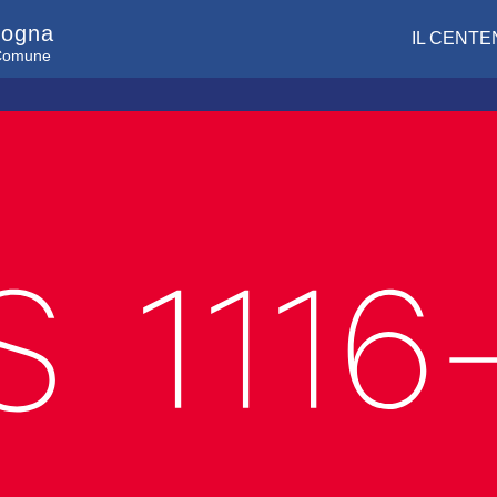
logna
IL CENTE
l Comune