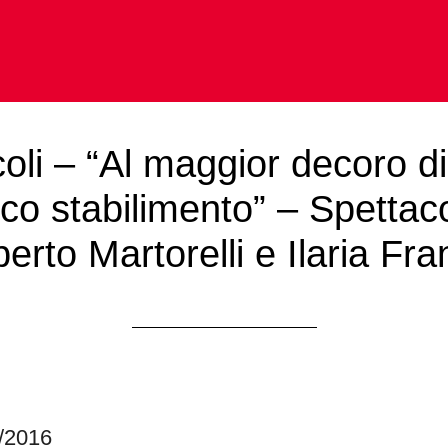
oli – “Al maggior decoro d
co stabilimento” – Spettac
erto Martorelli e Ilaria Fra
5/2016