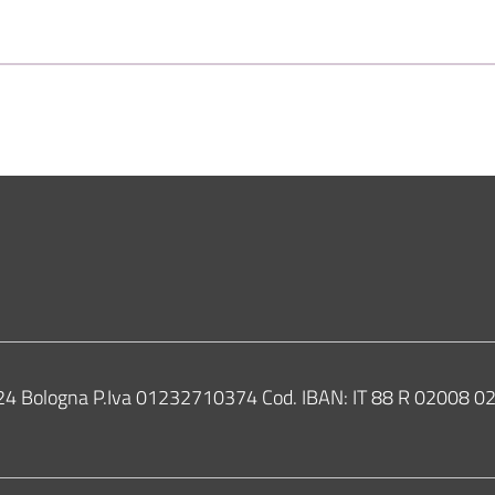
ne di Bologna
0124 Bologna P.Iva 01232710374 Cod. IBAN: IT 88 R 02008