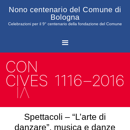
Nono centenario del Comune di
Bologna
Celebrazioni per il 9° centenario della fondazione del Comune
C
Spettacoli – “L’arte di
danzare”, musica e danze