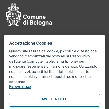
Contatti
Accettazione Cookies
Comune di Bologna, Piazza Maggiore, 6 - 40124
Bologna P.Iva 01232710374 Cod. IBAN: IT 88 R
Questo sito utilizza dei cookie, piccoli file di testo che
vengono memorizzati dal browser sul dispositivo
02008 02435 000020067156
dell'utente (computer, tablet, smartphone) per
migliorare l'esperienza di fruizione del sito. Utilizzando i
Telefono:
051203040
nostri servizi, accetti l'utilizzo dei cookie da parte
nostra. I cookie verranno impostati solo dopo il tuo
consenso.
Personalizza
Accessibilità
Carta dei valori
Informativa sul trattamento dei dati personali
Note legali
ACCETTA TUTTI
© Comune di Bologna 2026. Tutti i diritti riservati.