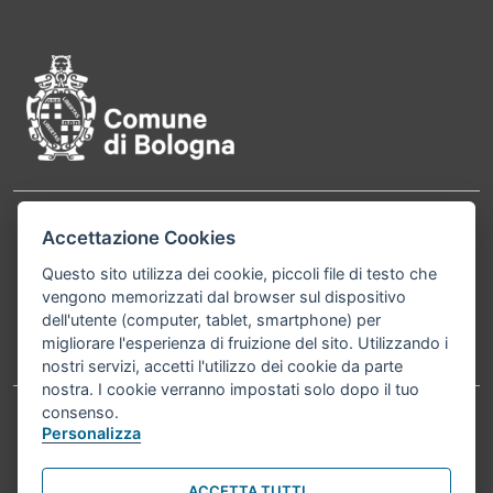
Pié di pagina di Comune di Bol
Contatti
Accettazione Cookies
Comune di Bologna, Piazza Maggiore, 6 - 40124
Bologna P.Iva 01232710374 Cod. IBAN: IT 88 R
Questo sito utilizza dei cookie, piccoli file di testo che
vengono memorizzati dal browser sul dispositivo
02008 02435 000020067156
dell'utente (computer, tablet, smartphone) per
migliorare l'esperienza di fruizione del sito. Utilizzando i
Telefono:
051203040
nostri servizi, accetti l'utilizzo dei cookie da parte
nostra. I cookie verranno impostati solo dopo il tuo
consenso.
Personalizza
Accessibilità
Carta dei valori
Informativa sul trattamento dei dati personali
Note legali
ACCETTA TUTTI