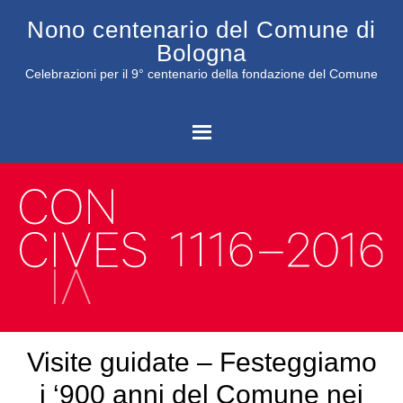
Nono centenario del Comune di
Bologna
Celebrazioni per il 9° centenario della fondazione del Comune
C
Visite guidate – Festeggiamo
i ‘900 anni del Comune nei