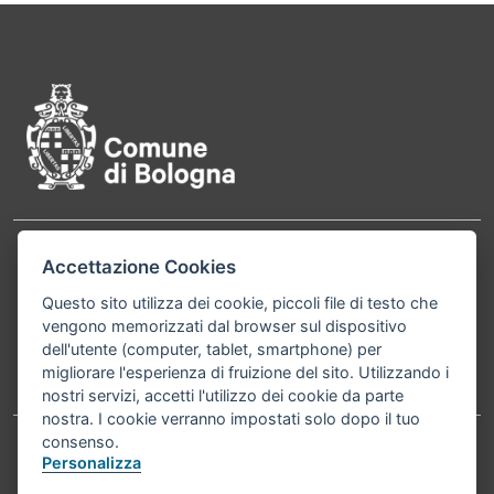
Pié di pagina di Comune di Bol
Contatti
Accettazione Cookies
Comune di Bologna, Piazza Maggiore, 6 - 40124
Bologna P.Iva 01232710374 Cod. IBAN: IT 88 R
Questo sito utilizza dei cookie, piccoli file di testo che
vengono memorizzati dal browser sul dispositivo
02008 02435 000020067156
dell'utente (computer, tablet, smartphone) per
migliorare l'esperienza di fruizione del sito. Utilizzando i
Telefono:
051203040
nostri servizi, accetti l'utilizzo dei cookie da parte
nostra. I cookie verranno impostati solo dopo il tuo
consenso.
Personalizza
Accessibilità
Carta dei valori