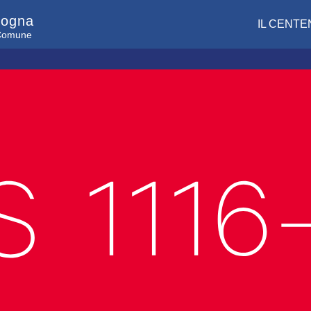
logna
IL CENTE
l Comune