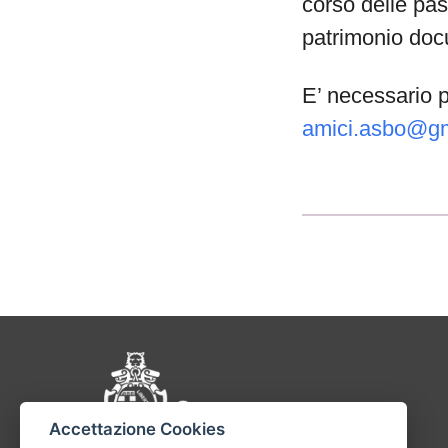
corso delle pas
patrimonio docu
E’ necessario p
amici.asbo@g
Pié di pagina di Comu
Accettazione Cookies