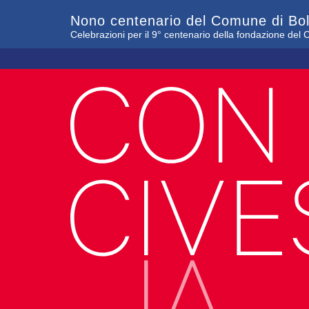
Nono centenario del Comune di Bo
Celebrazioni per il 9° centenario della fondazione de