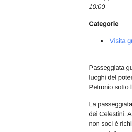
10:00
Categorie
Visita g
Passeggiata gui
luoghi del pote
Petronio sotto 
La passeggiata g
dei Celestini. 
non soci è richi