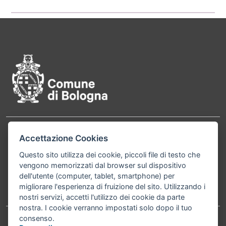
Pié di pagina di Comune di Bol
Contatti
Accettazione Cookies
Comune di Bologna, Piazza Maggiore, 6 - 40124
Bologna P.Iva 01232710374 Cod. IBAN: IT 88 R
Questo sito utilizza dei cookie, piccoli file di testo che
vengono memorizzati dal browser sul dispositivo
02008 02435 000020067156
dell'utente (computer, tablet, smartphone) per
migliorare l'esperienza di fruizione del sito. Utilizzando i
Telefono:
051203040
nostri servizi, accetti l'utilizzo dei cookie da parte
nostra. I cookie verranno impostati solo dopo il tuo
consenso.