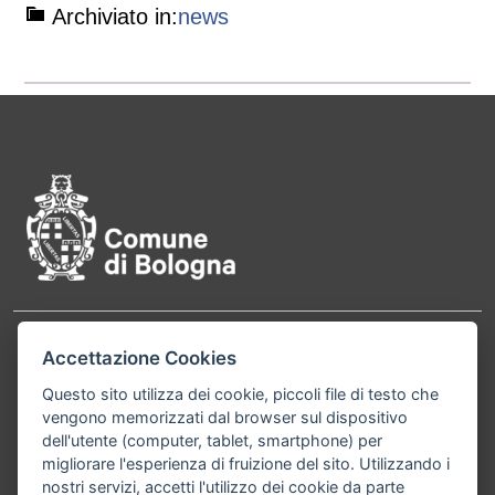
Archiviato in:
news
Pié di pagina di Comune di Bol
Contatti
Accettazione Cookies
Comune di Bologna, Piazza Maggiore, 6 - 40124
Bologna P.Iva 01232710374 Cod. IBAN: IT 88 R
Questo sito utilizza dei cookie, piccoli file di testo che
vengono memorizzati dal browser sul dispositivo
02008 02435 000020067156
dell'utente (computer, tablet, smartphone) per
migliorare l'esperienza di fruizione del sito. Utilizzando i
Telefono:
051203040
nostri servizi, accetti l'utilizzo dei cookie da parte