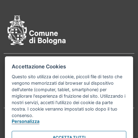
Pié di pagina di Comune di Bol
Contatti
Accettazione Cookies
Comune di Bologna, Piazza Maggiore, 6 - 40124
Bologna P.Iva 01232710374 Cod. IBAN: IT 88 R
Questo sito utilizza dei cookie, piccoli file di testo che
vengono memorizzati dal browser sul dispositivo
02008 02435 000020067156
dell'utente (computer, tablet, smartphone) per
migliorare l'esperienza di fruizione del sito. Utilizzando i
Telefono:
051203040
nostri servizi, accetti l'utilizzo dei cookie da parte
nostra. I cookie verranno impostati solo dopo il tuo
consenso.
Personalizza
Accessibilità
Carta dei valori
Informativa sul trattamento dei dati personali
Note legali
ACCETTA TUTTI