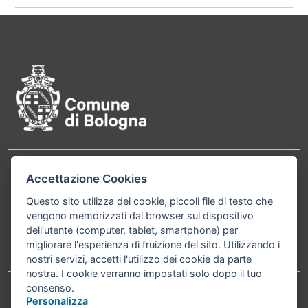
Pié di pagina di Comune di Bol
Contatti
Accettazione Cookies
Comune di Bologna, Piazza Maggiore, 6 - 40124
Bologna P.Iva 01232710374 Cod. IBAN: IT 88 R
Questo sito utilizza dei cookie, piccoli file di testo che
vengono memorizzati dal browser sul dispositivo
02008 02435 000020067156
dell'utente (computer, tablet, smartphone) per
migliorare l'esperienza di fruizione del sito. Utilizzando i
Telefono:
051203040
nostri servizi, accetti l'utilizzo dei cookie da parte
nostra. I cookie verranno impostati solo dopo il tuo
consenso.
Personalizza
Accessibilità
Carta dei valori