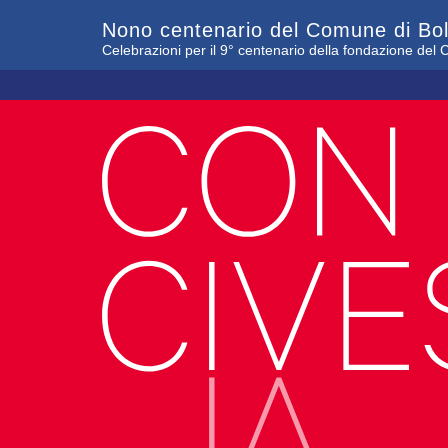
Nono centenario del Comune di Bo
Celebrazioni per il 9° centenario della fondazione de