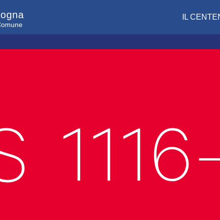
logna
IL CENTE
l Comune