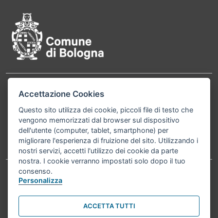
Contatti
Accettazione Cookies
Comune di Bologna, Piazza Maggiore, 6 - 40124
Bologna P.Iva 01232710374 Cod. IBAN: IT 88 R
Questo sito utilizza dei cookie, piccoli file di testo che
vengono memorizzati dal browser sul dispositivo
02008 02435 000020067156
dell'utente (computer, tablet, smartphone) per
migliorare l'esperienza di fruizione del sito. Utilizzando i
Telefono:
051203040
nostri servizi, accetti l'utilizzo dei cookie da parte
nostra. I cookie verranno impostati solo dopo il tuo
consenso.
Personalizza
Accessibilità
Carta dei valori
Informativa sul trattamento dei dati personali
Note legali
ACCETTA TUTTI
© Comune di Bologna 2026. Tutti i diritti riservati.