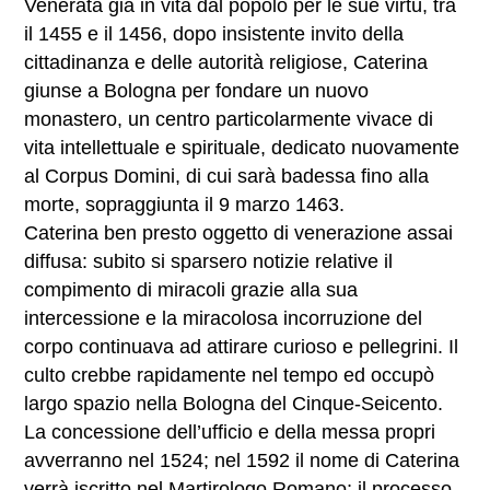
Venerata già in vita dal popolo per le sue virtù, tra
il 1455 e il 1456, dopo insistente invito della
cittadinanza e delle autorità religiose, Caterina
giunse a Bologna per fondare un nuovo
monastero, un centro particolarmente vivace di
vita intellettuale e spirituale, dedicato nuovamente
al Corpus Domini, di cui sarà badessa fino alla
morte, sopraggiunta il 9 marzo 1463.
Caterina ben presto oggetto di venerazione assai
diffusa: subito si sparsero notizie relative il
compimento di miracoli grazie alla sua
intercessione e la miracolosa incorruzione del
corpo continuava ad attirare curioso e pellegrini. Il
culto crebbe rapidamente nel tempo ed occupò
largo spazio nella Bologna del Cinque-Seicento.
La concessione dell’ufficio e della messa propri
avverranno nel 1524; nel 1592 il nome di Caterina
verrà iscritto nel Martirologo Romano; il processo