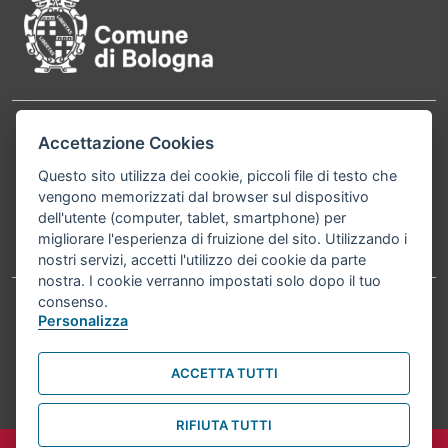
Accettazione Cookies
Contatti
Comune di Bologna, Piazza Maggiore, 6 - 40124
Bologna P.Iva 01232710374 Cod. IBAN: IT 88 R
Questo sito utilizza dei cookie, piccoli file di testo che
vengono memorizzati dal browser sul dispositivo
02008 02435 000020067156
dell'utente (computer, tablet, smartphone) per
migliorare l'esperienza di fruizione del sito. Utilizzando i
Telefono:
051203040
nostri servizi, accetti l'utilizzo dei cookie da parte
nostra. I cookie verranno impostati solo dopo il tuo
consenso.
Personalizza
Accessibilità
Carta dei valori
Informativa sul trattamento dei dati personali
Note legali
ACCETTA TUTTI
© Comune di Bologna 2026. Tutti i diritti riservati.
RIFIUTA TUTTI