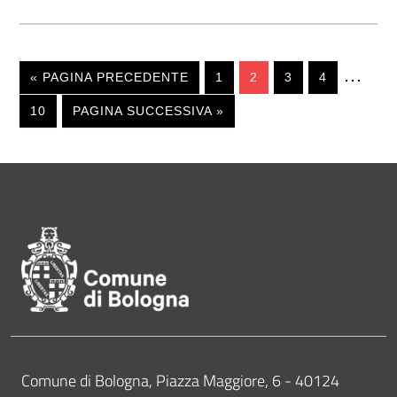
…
« PAGINA PRECEDENTE
1
2
3
4
10
PAGINA SUCCESSIVA »
Pié di pagina di Comune di Bol
Contatti
Comune di Bologna, Piazza Maggiore, 6 - 40124