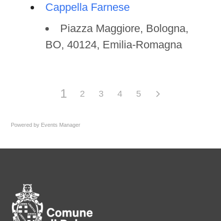
Cappella Farnese
Piazza Maggiore, Bologna,
BO, 40124, Emilia-Romagna
1
2
3
4
5
Powered by
Events Manager
Pié di pagina di Comune di Bol