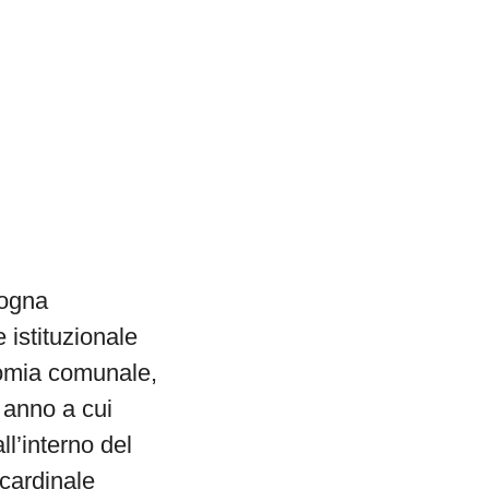
logna
e istituzionale
nomia comunale,
, anno a cui
ll’interno del
cardinale