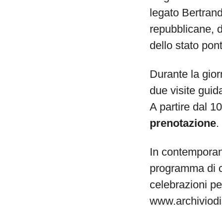
legato Bertrand
repubblicane, da
dello stato ponti
Durante la gior
due visite guida
A partire dal 1
prenotazione
.
In contemporane
programma di c
celebrazioni p
www.archiviodi