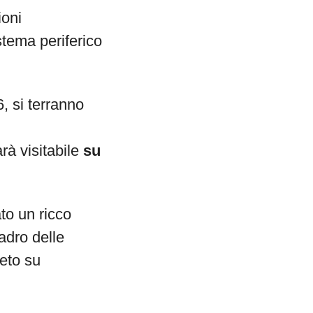
ioni
istema periferico
, si terranno
rà visitabile
su
to un ricco
adro delle
eto su