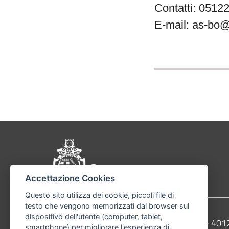
Contatti: 051
E-mail: as-bo@b
Pié di pagina di Comu
Accettazione Cookies
Questo sito utilizza dei cookie, piccoli file di
testo che vengono memorizzati dal browser sul
dispositivo dell'utente (computer, tablet,
Contatti
Comune di Bologna, Piazza Maggiore, 6 - 4
smartphone) per migliorare l'esperienza di