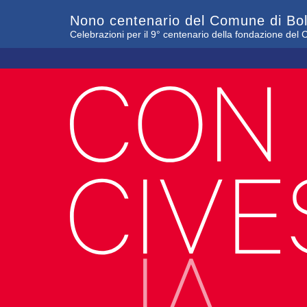
Nono centenario del Comune di Bo
Celebrazioni per il 9° centenario della fondazione de