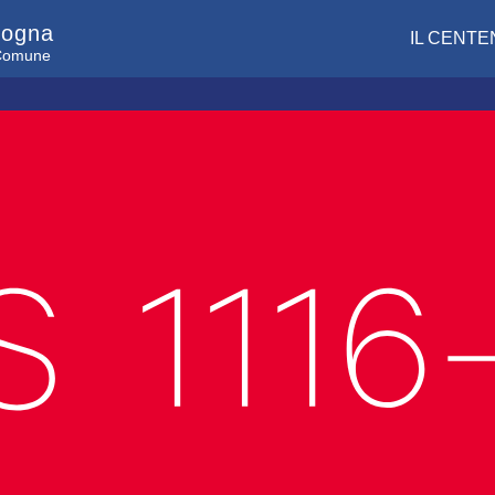
logna
IL CENTE
l Comune