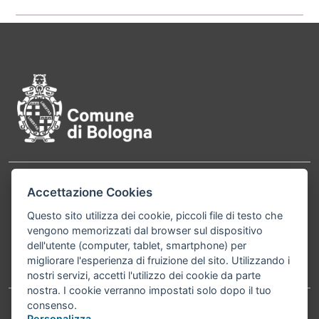
Pié di pagina di Comune di Bol
Contatti
Accettazione Cookies
Comune di Bologna, Piazza Maggiore, 6 - 40124
Bologna P.Iva 01232710374 Cod. IBAN: IT 88 R
Questo sito utilizza dei cookie, piccoli file di testo che
vengono memorizzati dal browser sul dispositivo
02008 02435 000020067156
dell'utente (computer, tablet, smartphone) per
migliorare l'esperienza di fruizione del sito. Utilizzando i
Telefono:
051203040
nostri servizi, accetti l'utilizzo dei cookie da parte
nostra. I cookie verranno impostati solo dopo il tuo
consenso.
Personalizza