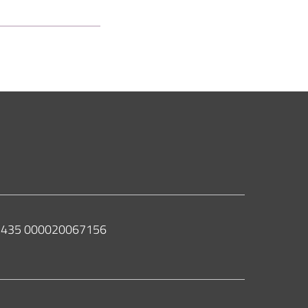
 02435 000020067156