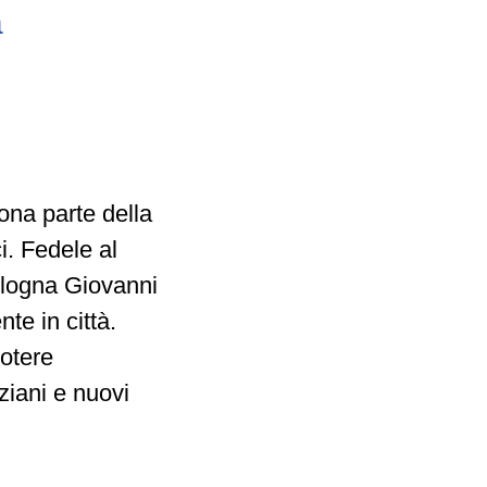
a
ona parte della
i. Fedele al
ologna Giovanni
te in città.
potere
ziani e nuovi