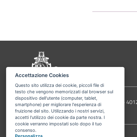
Pié di pagina di Comu
Accettazione Cookies
Questo sito utilizza dei cookie, piccoli file di
testo che vengono memorizzati dal browser sul
dispositivo dell'utente (computer, tablet,
Contatti
Comune di Bologna, Piazza Maggiore, 6 - 4
smartphone) per migliorare l'esperienza di
fruizione del sito. Utilizzando i nostri servizi,
Telefono:
051203040
accetti l'utilizzo dei cookie da parte nostra. I
cookie verranno impostati solo dopo il tuo
consenso.
Personalizza