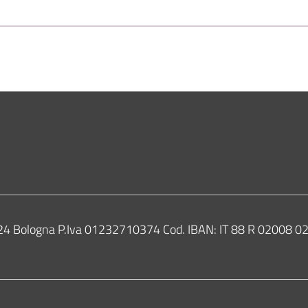
ne di Bologna
0124 Bologna P.Iva 01232710374 Cod. IBAN: IT 88 R 02008