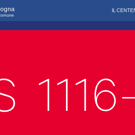
logna
IL CENTE
l Comune