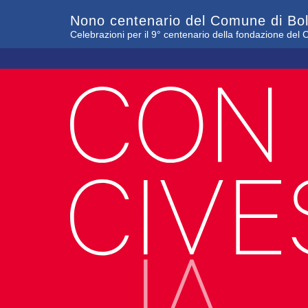
Nono centenario del Comune di Bo
Celebrazioni per il 9° centenario della fondazione de