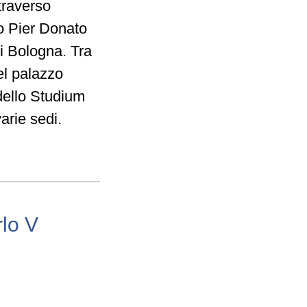
traverso
to Pier Donato
i Bologna. Tra
el palazzo
dello Studium
arie sedi.
rlo V