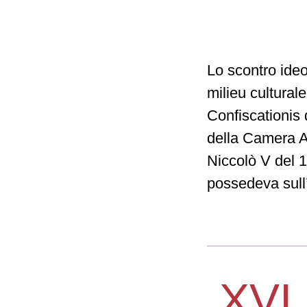
Lo scontro ideo
milieu cultural
Confiscationis d
della Camera Apo
Niccolò V del 14
possedeva sull’
XVI