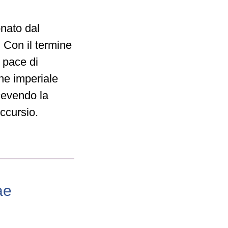
onato dal
 Con il termine
 pace di
ne imperiale
icevendo la
Accursio.
ae