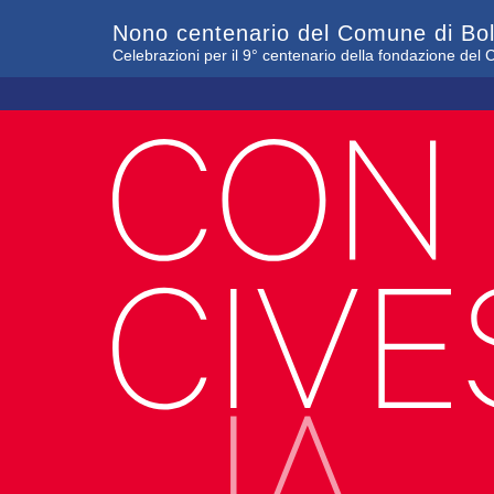
Nono centenario del Comune di Bo
Celebrazioni per il 9° centenario della fondazione de