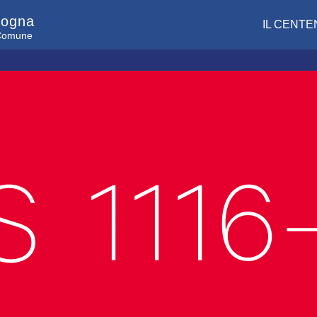
logna
IL CENTE
l Comune