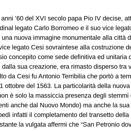
 anni ’60 del XVI secolo papa Pio IV decise, at
rdinal legato Carlo Borromeo e il suo vice lega
e una nuova immagine monumentale alla città d
vice legato Cesi sovraintese alla costruzione d
sio concepito come sede definitiva ed unitaria 
dalla sua creazione, era rimasto disperso tra v
lto da Cesi fu Antonio Terribilia che portò a ter
21 ottobre del 1563. La particolarità della nuov
 non è solo la massiccia presenza degli stemmi 
ienti anche dal Nuovo Mondo) ma anche la sua 
edì infatti il completamento del transetto della
stante la vulgata affermi che “San Petronio do