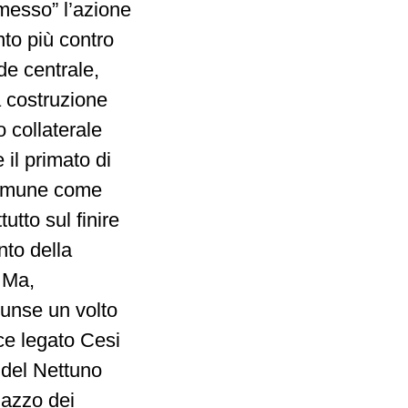
messo” l’azione
nto più contro
de centrale,
a costruzione
 collaterale
il primato di
 Comune come
tto sul finire
nto della
. Ma,
sunse un volto
ice legato Cesi
 del Nettuno
lazzo dei