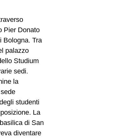
traverso
to Pier Donato
i Bologna. Tra
el palazzo
dello Studium
arie sedi.
mine la
a sede
degli studenti
posizione. La
 basilica di San
veva diventare