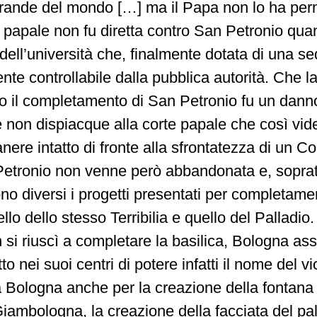
grande del mondo […] ma il Papa non lo ha per
 papale non fu diretta contro San Petronio qua
dell’università che, finalmente dotata di una se
nte controllabile dalla pubblica autorità. Che l
o il completamento di San Petronio fu un danno
non dispiacque alla corte papale che così vide 
nere intatto di fronte alla sfrontatezza di un
etronio non venne però abbandonata e, soprattu
ono diversi i progetti presentati per completame
llo dello stesso Terribilia e quello del Palladio
si riuscì a completare la basilica, Bologna as
o nei suoi centri di potere infatti il nome del v
a Bologna anche per la creazione della fontana
Giambologna, la creazione della facciata del pa