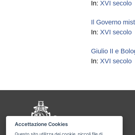
In:
XVI secolo
Il Governo mis
In:
XVI secolo
Giulio II e Bol
In:
XVI secolo
Pié di pagina di Comu
Accettazione Cookies
Questo sito utilizza dei cookie, piccoli file di