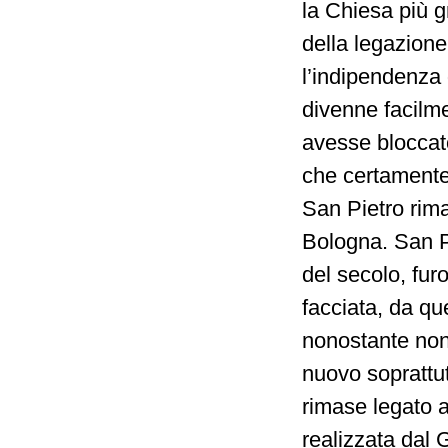
la Chiesa più 
della legazione
l’indipendenza 
divenne facilme
avesse bloccat
che certamente 
San Pietro rima
Bologna. San P
del secolo, fur
facciata, da que
nonostante non 
nuovo soprattutt
rimase legato 
realizzata dal 